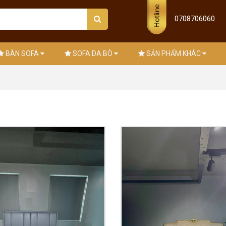
0708706060
BÀN SOFA
SOFA DA BÒ
SẢN PHẨM KHÁC