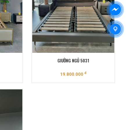
GIƯỜNG NGỦ 5031
đ
19.800.000