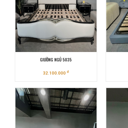
GIƯỜNG NGỦ 5035
đ
32.100.000