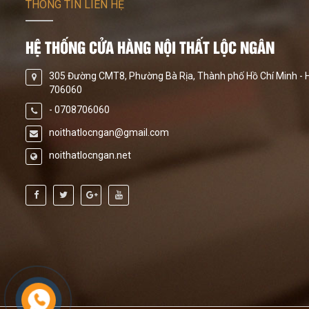
THÔNG TIN LIÊN HỆ
HỆ THỐNG CỬA HÀNG NỘI THẤT LỘC NGÂN
305 Đường CMT8, Phường Bà Rịa, Thành phố Hồ Chí Minh - H
706060
- 0708706060
noithatlocngan@gmail.com
noithatlocngan.net