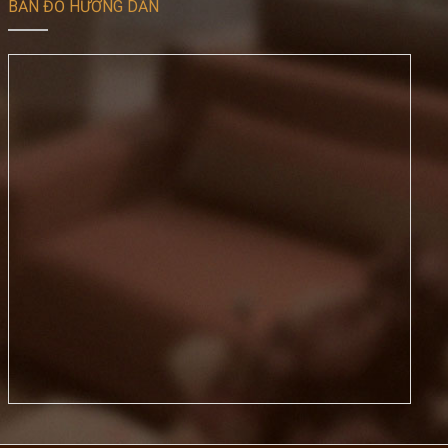
BẢN ĐỒ HƯỚNG DẪN