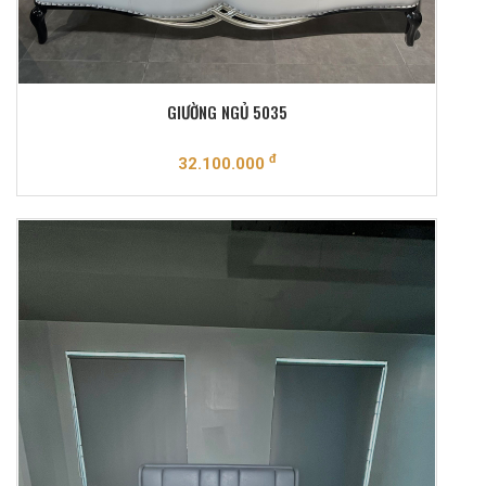
GIƯỜNG NGỦ 5035
đ
32.100.000