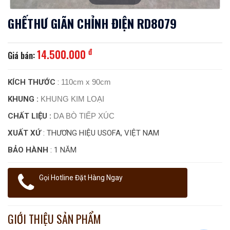
GHẾTHƯ GIÃN CHỈNH ĐIỆN RD8079
đ
14.500.000
Giá bán:
KÍCH THƯỚC
:
110cm x 90cm
KHUNG
:
KHUNG KIM LOẠI
CHẤT LIỆU :
DA BÒ TIẾP XÚC
XUẤT XỨ
: THƯƠNG HIỆU USOFA, VIỆT NAM
BẢO HÀNH
: 1 NĂM
Gọi Hotline Đặt Hàng Ngay
GIỚI THIỆU SẢN PHẨM